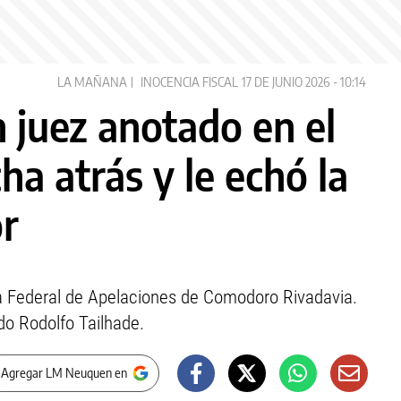
LA MAÑANA
INOCENCIA FISCAL
17 DE JUNIO 2026 - 10:14
n juez anotado en el
a atrás y le echó la
or
mara Federal de Apelaciones de Comodoro Rivadavia.
do Rodolfo Tailhade.
 Agregar LM Neuquen en