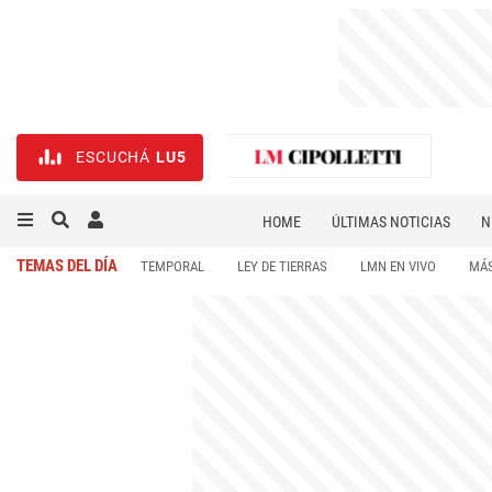
ESCUCHÁ
LU5
HOME
ÚLTIMAS NOTICIAS
N
NECROLÓGICAS
DEPORTES
TEMAS DEL DÍA
TEMPORAL
LEY DE TIERRAS
LMN EN VIVO
MÁS