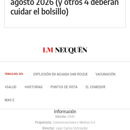
agosto 2026 (y otros 4 deberán
cuidar el bolsillo)
EXPLOSIÓN EN AGUADA SAN ROQUE
VACUNACIÓN
TEMAS DEL DÍA
+SALUD
+HISTORIAS
PUNTOS DE VISTA
EL COMEDOR
MAS E
Información
Edición:
6949
Propietario:
Comunicaciones y Medios S.A
Director:
Juan Carlos Schroeder