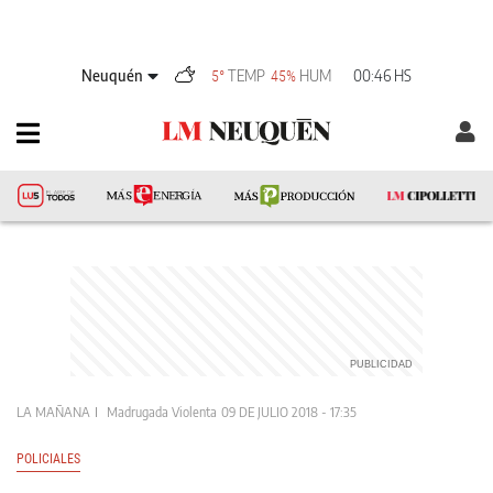
Neuquén
TEMP
HUM
00:46 HS
5°
45%
LA MAÑANA
Madrugada Violenta
09 DE JULIO 2018 - 17:35
POLICIALES