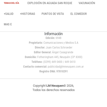
EXPLOSIÓN EN AGUADA SAN ROQUE
VACUNACIÓN
TEMAS DEL DÍA
+SALUD
+HISTORIAS
PUNTOS DE VISTA
EL COMEDOR
MAS E
Información
Edición:
6948
Propietario:
Comunicaciones y Medios S.A
Director:
Juan Carlos Schroeder
Editor General:
Ángel Casagrande
Domicilio:
Fotheringham 445, Neuquén (CP 8300)
Teléfono:
(0299) 449 0400 / 449 0410
Contacto comercial:
publicidad@lmneuquen.com.ar
Registro DNA: 97810291
Copyright
LM Neuquen
© 2026,
Todos los derechos reservados