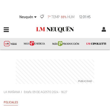
Neuquén
TEMP
HUM
12:01 HS
7°
88%
LA MAÑANA
Estafa
09 DE AGOSTO 2024 - 16:27
POLICIALES