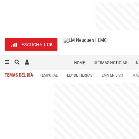
ESCUCHÁ
LU5
HOME
ÚLTIMAS NOTICIAS
N
NECROLÓGICAS
DEPORTES
TEMAS DEL DÍA
TEMPORAL
LEY DE TIERRAS
LMN EN VIVO
MÁS