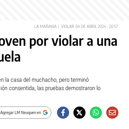
LA MAÑANA
VIOLAR
04 DE ABRIL 2024 - 20:57
oven por violar a una
uela
 en la casa del muchacho, pero terminó
ción consentida, las pruebas demostraron lo
 Agregar LM Neuquen en