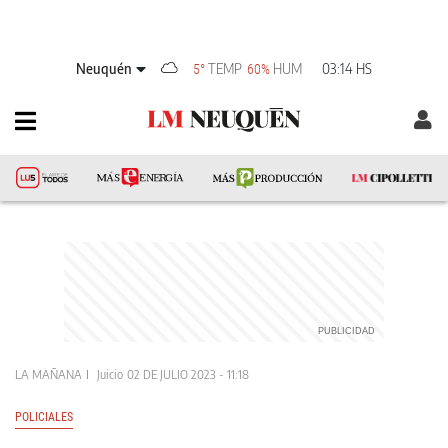
Neuquén
TEMP
HUM
03:14 HS
5°
60%
LA MAÑANA
Juicio
02 DE JULIO 2023 - 11:18
POLICIALES