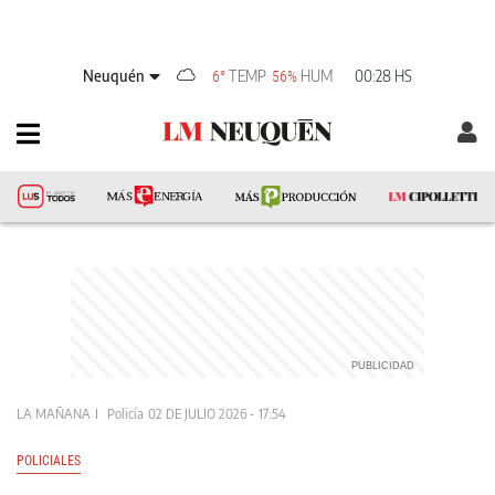
Neuquén
TEMP
HUM
00:28 HS
6°
56%
LA MAÑANA
Policía
02 DE JULIO 2026 - 17:54
POLICIALES