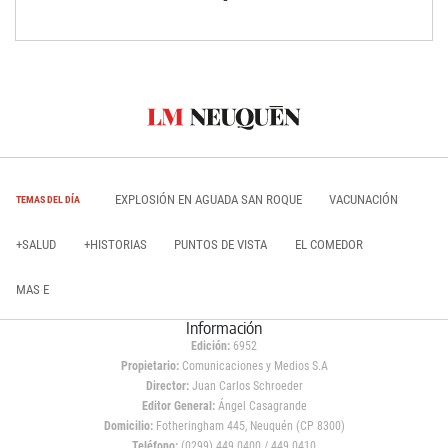
EXPLOSIÓN EN AGUADA SAN ROQUE
VACUNACIÓN
TEMAS DEL DÍA
+SALUD
+HISTORIAS
PUNTOS DE VISTA
EL COMEDOR
MAS E
Información
Edición:
6952
Propietario:
Comunicaciones y Medios S.A
Director:
Juan Carlos Schroeder
Editor General:
Ángel Casagrande
Domicilio:
Fotheringham 445, Neuquén (CP 8300)
Teléfono:
(0299) 449 0400 / 449 0410