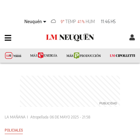
Neuquén
TEMP
HUM
11:46 HS
9°
41%
LA MAÑANA
Atropellada
06 DE MAYO 2025 - 21:58
POLICIALES