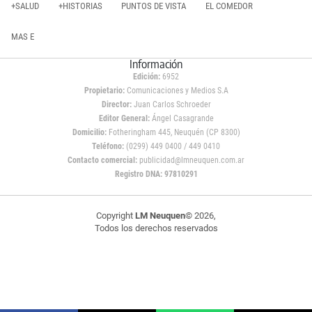
+SALUD
+HISTORIAS
PUNTOS DE VISTA
EL COMEDOR
MAS E
Información
Edición:
6952
Propietario:
Comunicaciones y Medios S.A
Director:
Juan Carlos Schroeder
Editor General:
Ángel Casagrande
Domicilio:
Fotheringham 445, Neuquén (CP 8300)
Teléfono:
(0299) 449 0400 / 449 0410
Contacto comercial:
publicidad@lmneuquen.com.ar
Registro DNA: 97810291
Copyright
LM Neuquen
© 2026,
Todos los derechos reservados