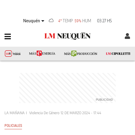
Neuquén
TEMP
HUM
03:27 HS
4°
59%
LA MAÑANA
Violencia De Género
12 DE MARZO 2024 - 17:44
POLICIALES