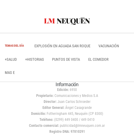
EXPLOSIÓN EN AGUADA SAN ROQUE
VACUNACIÓN
TEMAS DEL DÍA
+SALUD
+HISTORIAS
PUNTOS DE VISTA
EL COMEDOR
MAS E
Información
Edición:
6950
Propietario:
Comunicaciones y Medios S.A
Director:
Juan Carlos Schroeder
Editor General:
Ángel Casagrande
Domicilio:
Fotheringham 445, Neuquén (CP 8300)
Teléfono:
(0299) 449 0400 / 449 0410
Contacto comercial:
publicidad@lmneuquen.com.ar
Registro DNA: 97810291