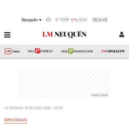
Neuquén
TEMP
HUM
08:24 HS
5°
57%
LA MAÑANA
19 DE JUNIO 2008 - 00:00
ESPECTÁCULOS