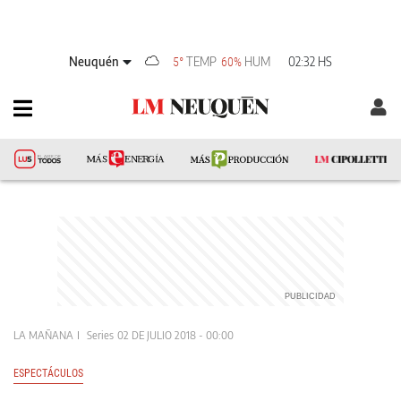
Neuquén
TEMP
HUM
02:32 HS
5°
60%
LA MAÑANA
Series
02 DE JULIO 2018 - 00:00
ESPECTÁCULOS