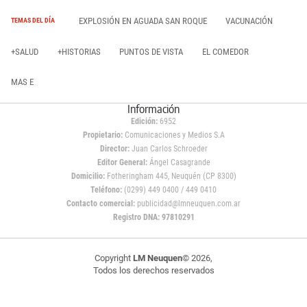
EXPLOSIÓN EN AGUADA SAN ROQUE
VACUNACIÓN
TEMAS DEL DÍA
+SALUD
+HISTORIAS
PUNTOS DE VISTA
EL COMEDOR
MAS E
Información
Edición:
6952
Propietario:
Comunicaciones y Medios S.A
Director:
Juan Carlos Schroeder
Editor General:
Ángel Casagrande
Domicilio:
Fotheringham 445, Neuquén (CP 8300)
Teléfono:
(0299) 449 0400 / 449 0410
Contacto comercial:
publicidad@lmneuquen.com.ar
Registro DNA: 97810291
Copyright
LM Neuquen
© 2026,
Todos los derechos reservados