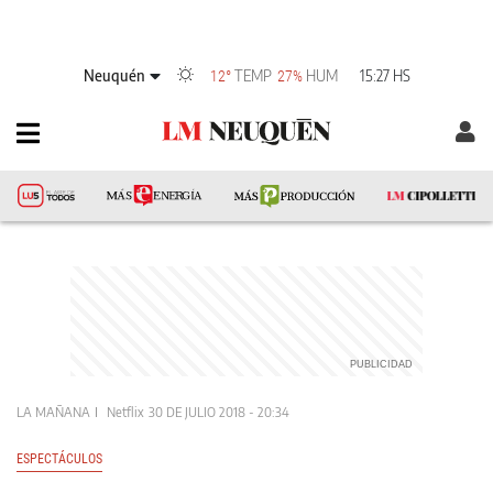
Neuquén
TEMP
HUM
15:27 HS
12°
27%
LA MAÑANA
Netflix
30 DE JULIO 2018 - 20:34
ESPECTÁCULOS