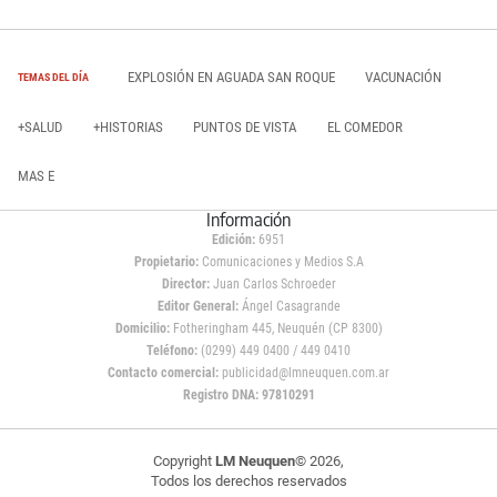
EXPLOSIÓN EN AGUADA SAN ROQUE
VACUNACIÓN
TEMAS DEL DÍA
+SALUD
+HISTORIAS
PUNTOS DE VISTA
EL COMEDOR
MAS E
Información
Edición:
6951
Propietario:
Comunicaciones y Medios S.A
Director:
Juan Carlos Schroeder
Editor General:
Ángel Casagrande
Domicilio:
Fotheringham 445, Neuquén (CP 8300)
Teléfono:
(0299) 449 0400 / 449 0410
Contacto comercial:
publicidad@lmneuquen.com.ar
Registro DNA: 97810291
Copyright
LM Neuquen
© 2026,
Todos los derechos reservados