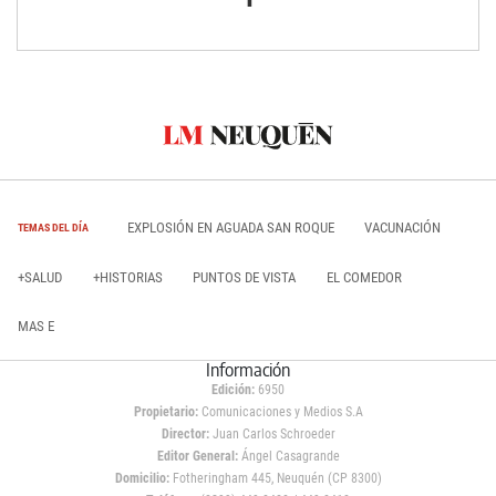
EXPLOSIÓN EN AGUADA SAN ROQUE
VACUNACIÓN
TEMAS DEL DÍA
+SALUD
+HISTORIAS
PUNTOS DE VISTA
EL COMEDOR
MAS E
Información
Edición:
6950
Propietario:
Comunicaciones y Medios S.A
Director:
Juan Carlos Schroeder
Editor General:
Ángel Casagrande
Domicilio:
Fotheringham 445, Neuquén (CP 8300)