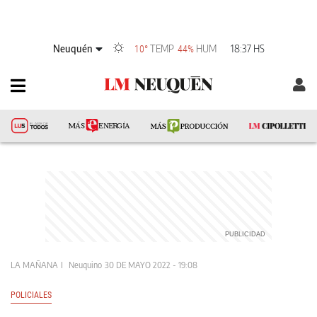
Neuquén
TEMP
HUM
18:37 HS
10°
44%
LA MAÑANA
Neuquino
30 DE MAYO 2022 - 19:08
POLICIALES