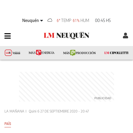
Neuquén
TEMP
HUM
00:45 HS
6°
61%
LA MAÑANA
Quini 6
27 DE SEPTIEMBRE 2020 - 20:47
PAÍS