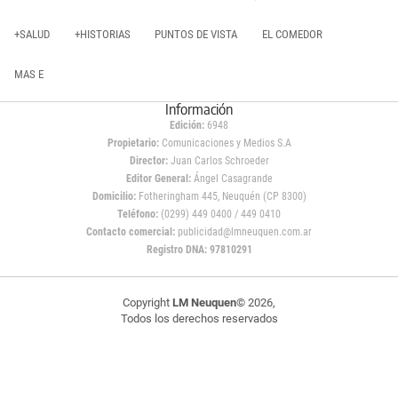
+SALUD
+HISTORIAS
PUNTOS DE VISTA
EL COMEDOR
MAS E
Información
Edición:
6948
Propietario:
Comunicaciones y Medios S.A
Director:
Juan Carlos Schroeder
Editor General:
Ángel Casagrande
Domicilio:
Fotheringham 445, Neuquén (CP 8300)
Teléfono:
(0299) 449 0400 / 449 0410
Contacto comercial:
publicidad@lmneuquen.com.ar
Registro DNA: 97810291
Copyright
LM Neuquen
© 2026,
Todos los derechos reservados