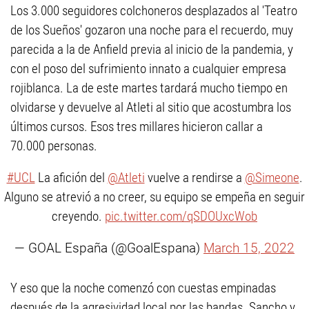
Los 3.000 seguidores colchoneros desplazados al 'Teatro
de los Sueños' gozaron una noche para el recuerdo, muy
parecida a la de Anfield previa al inicio de la pandemia, y
con el poso del sufrimiento innato a cualquier empresa
rojiblanca. La de este martes tardará mucho tiempo en
olvidarse y devuelve al Atleti al sitio que acostumbra los
últimos cursos. Esos tres millares hicieron callar a
70.000 personas.
#UCL
La afición del
@Atleti
vuelve a rendirse a
@Simeone
.
Alguno se atrevió a no creer, su equipo se empeña en seguir
creyendo.
pic.twitter.com/qSDOUxcWob
— GOAL España (@GoalEspana)
March 15, 2022
Y eso que la noche comenzó con cuestas empinadas
después de la agresividad local por las bandas. Sancho y