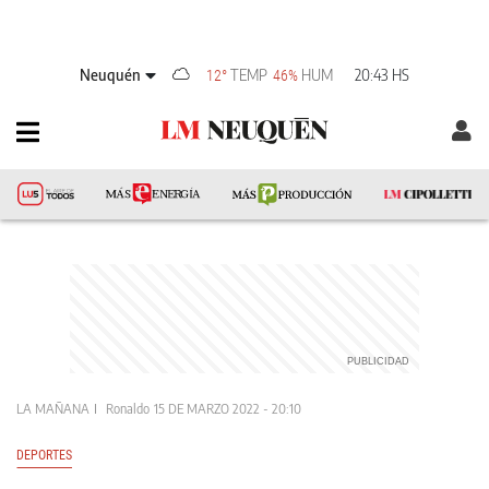
Neuquén
TEMP
HUM
20:43 HS
12°
46%
LA MAÑANA
Ronaldo
15 DE MARZO 2022 - 20:10
DEPORTES