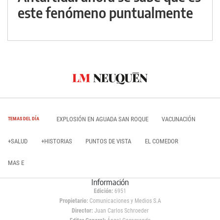
este fenómeno puntualmente
EXPLOSIÓN EN AGUADA SAN ROQUE
VACUNACIÓN
TEMAS DEL DÍA
+SALUD
+HISTORIAS
PUNTOS DE VISTA
EL COMEDOR
MAS E
Información
Edición:
6951
Propietario:
Comunicaciones y Medios S.A
Director:
Juan Carlos Schroeder