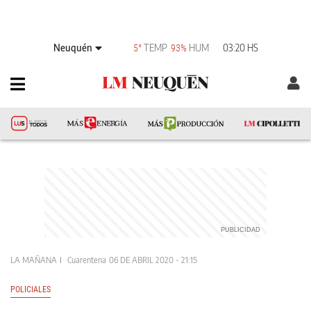
Neuquén
TEMP
HUM
03:20 HS
5°
93%
LA MAÑANA
Cuarentena
06 DE ABRIL 2020 - 21:15
POLICIALES