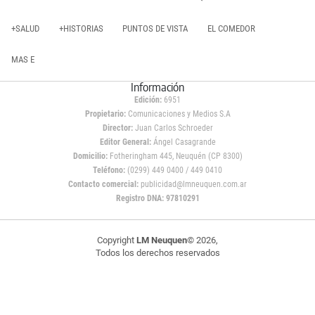
+SALUD
+HISTORIAS
PUNTOS DE VISTA
EL COMEDOR
MAS E
Información
Edición:
6951
Propietario:
Comunicaciones y Medios S.A
Director:
Juan Carlos Schroeder
Editor General:
Ángel Casagrande
Domicilio:
Fotheringham 445, Neuquén (CP 8300)
Teléfono:
(0299) 449 0400 / 449 0410
Contacto comercial:
publicidad@lmneuquen.com.ar
Registro DNA: 97810291
Copyright
LM Neuquen
© 2026,
Todos los derechos reservados