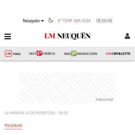
Neuquén
TEMP
HUM
05:50 HS
5°
50%
LA MAÑANA
07 DE MARZO 2014 - 00:00
POLICIALES