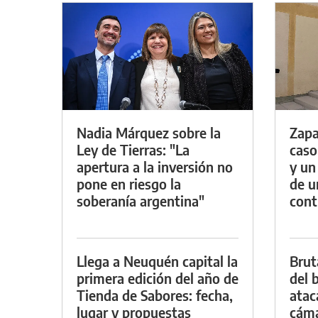
Nadia Márquez sobre la
Zapa
Ley de Tierras: "La
caso
apertura a la inversión no
y un
pone en riesgo la
de u
soberanía argentina"
con
Llega a Neuquén capital la
Brut
primera edición del año de
del b
Tienda de Sabores: fecha,
atac
lugar y propuestas
cáma