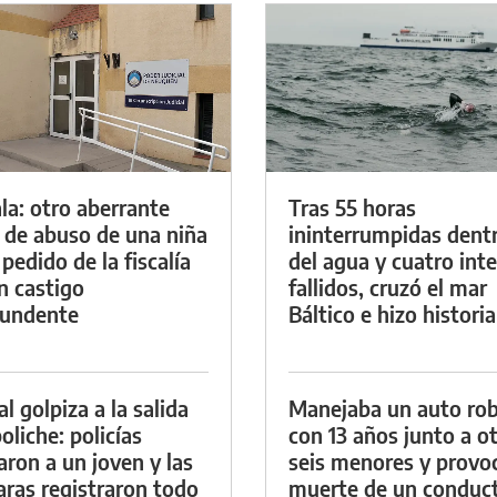
la: otro aberrante
Tras 55 horas
 de abuso de una niña
ininterrumpidas dent
 pedido de la fiscalía
del agua y cuatro int
n castigo
fallidos, cruzó el mar
tundente
Báltico e hizo historia
al golpiza a la salida
Manejaba un auto ro
oliche: policías
con 13 años junto a o
aron a un joven y las
seis menores y provoc
ras registraron todo
muerte de un conduc