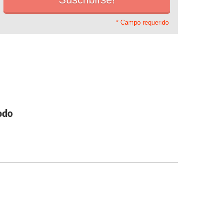
* Campo requerido
todo