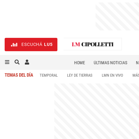
ESCUCHÁ
LU5
HOME
ÚLTIMAS NOTICIAS
N
NECROLÓGICAS
DEPORTES
TEMAS DEL DÍA
TEMPORAL
LEY DE TIERRAS
LMN EN VIVO
MÁS