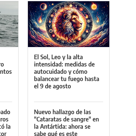
El Sol, Leo y la alta
ro
intensidad: medidas de
entos
autocuidado y cómo
balancear tu fuego hasta
el 9 de agosto
bado
Nuevo hallazgo de las
tros
"Cataratas de sangre" en
ó la
la Antártida: ahora se
tor
sabe qué es este