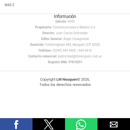
MAS E
Información
Edición:
6949
Propietario:
Comunicaciones y Medios S.A
Director:
Juan Carlos Schroeder
Editor General:
Ángel Casagrande
Domicilio:
Fotheringham 445, Neuquén (CP 8300)
Teléfono:
(0299) 449 0400 / 449 0410
Contacto comercial:
publicidad@lmneuquen.com.ar
Registro DNA: 97810291
Copyright
LM Neuquen
© 2026,
Todos los derechos reservados