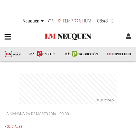
Neuquén
TEMP
HUM
08:48 HS
5°
77%
LA MAÑANA
24 DE MARZO 2014 - 00:00
POLICIALES