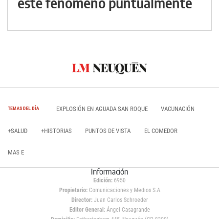
este fenómeno puntualmente
EXPLOSIÓN EN AGUADA SAN ROQUE
VACUNACIÓN
TEMAS DEL DÍA
+SALUD
+HISTORIAS
PUNTOS DE VISTA
EL COMEDOR
MAS E
Información
Edición:
6950
Propietario:
Comunicaciones y Medios S.A
Director:
Juan Carlos Schroeder
Editor General:
Ángel Casagrande