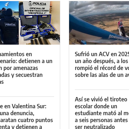
namientos en
Sufrió un ACV en 202
enario: detienen a un
un año después, a los
n por amenazas
rompió el récord de v
das y secuestran
sobre las alas de un a
as
Así se vivió el tiroteo
e en Valentina Sur:
escolar donde un
 una denuncia,
estudiante mató al 
aratan cuatro puntos
a seis personas antes
enta y detienen a
ser neutralizado