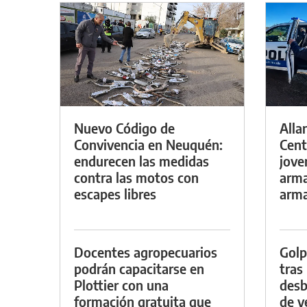
Nuevo Código de
Alla
Convivencia en Neuquén:
Cent
endurecen las medidas
jove
contra las motos con
arma
escapes libres
arm
Docentes agropecuarios
Golp
podrán capacitarse en
tras
Plottier con una
desb
formación gratuita que
de v