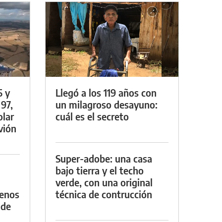
5 y
Llegó a los 119 años con
 97,
un milagroso desayuno:
olar
cuál es el secreto
vión
Super-adobe: una casa
bajo tierra y el techo
verde, con una original
menos
técnica de contrucción
 de