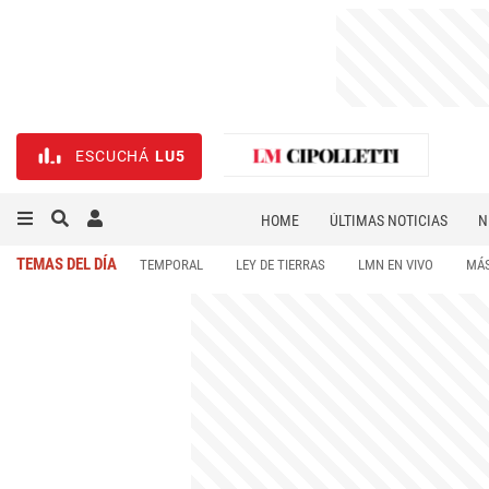
ESCUCHÁ
LU5
HOME
ÚLTIMAS NOTICIAS
N
NECROLÓGICAS
DEPORTES
TEMAS DEL DÍA
TEMPORAL
LEY DE TIERRAS
LMN EN VIVO
MÁS