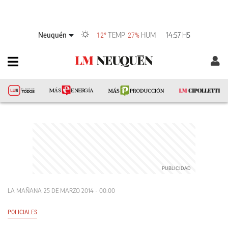
Neuquén
TEMP
HUM
14:57 HS
12°
27%
LA MAÑANA
25 DE MARZO 2014 - 00:00
POLICIALES