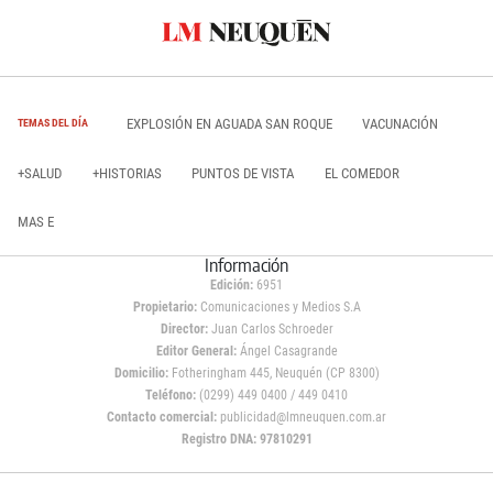
EXPLOSIÓN EN AGUADA SAN ROQUE
VACUNACIÓN
TEMAS DEL DÍA
+SALUD
+HISTORIAS
PUNTOS DE VISTA
EL COMEDOR
MAS E
Información
Edición:
6951
Propietario:
Comunicaciones y Medios S.A
Director:
Juan Carlos Schroeder
Editor General:
Ángel Casagrande
Domicilio:
Fotheringham 445, Neuquén (CP 8300)
Teléfono:
(0299) 449 0400 / 449 0410
Contacto comercial:
publicidad@lmneuquen.com.ar
Registro DNA: 97810291