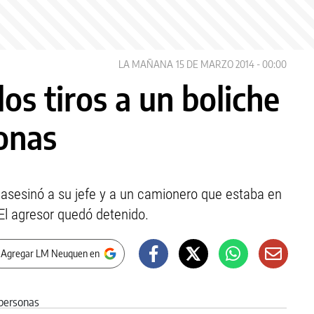
LA MAÑANA
15 DE MARZO 2014 - 00:00
los tiros a un boliche
onas
, asesinó a su jefe y a un camionero que estaba en
 El agresor quedó detenido.
 Agregar LM Neuquen en