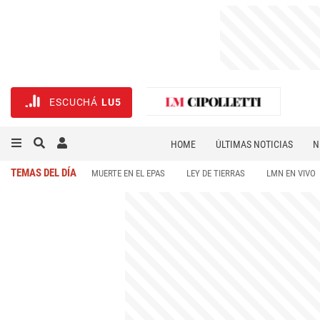
ESCUCHÁ
LU5
HOME
ÚLTIMAS NOTICIAS
N
NECROLÓGICAS
DEPORTES
TEMAS DEL DÍA
MUERTE EN EL EPAS
LEY DE TIERRAS
LMN EN VIVO