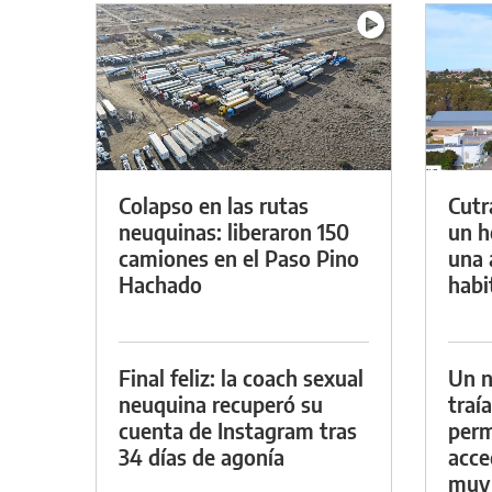
Colapso en las rutas
Cutr
neuquinas: liberaron 150
un h
camiones en el Paso Pino
una 
Hachado
habi
Final feliz: la coach sexual
Un n
neuquina recuperó su
traí
cuenta de Instagram tras
perm
34 días de agonía
acce
muy