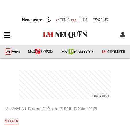
Neuquén
TEMP
HUM
05:45 HS
2°
68%
LA MAÑANA
Donación De Órganos
21 DE JULIO 2018 - 00:05
NEUQUÉN