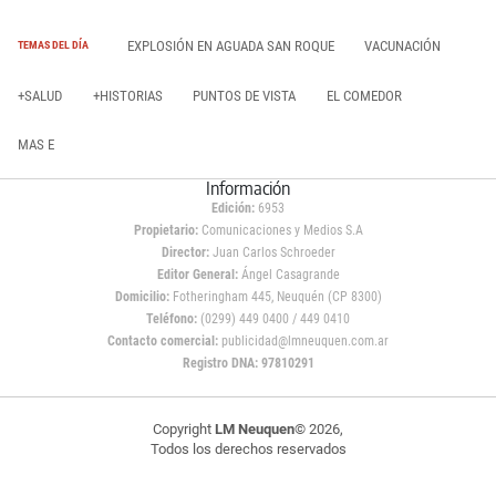
EXPLOSIÓN EN AGUADA SAN ROQUE
VACUNACIÓN
TEMAS DEL DÍA
+SALUD
+HISTORIAS
PUNTOS DE VISTA
EL COMEDOR
MAS E
Información
Edición:
6953
Propietario:
Comunicaciones y Medios S.A
Director:
Juan Carlos Schroeder
Editor General:
Ángel Casagrande
Domicilio:
Fotheringham 445, Neuquén (CP 8300)
Teléfono:
(0299) 449 0400 / 449 0410
Contacto comercial:
publicidad@lmneuquen.com.ar
Registro DNA: 97810291
Copyright
LM Neuquen
© 2026,
Todos los derechos reservados