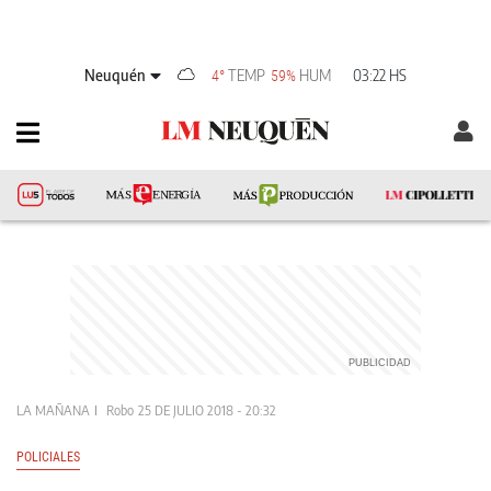
Neuquén
TEMP
HUM
03:22 HS
4°
59%
LA MAÑANA
Robo
25 DE JULIO 2018 - 20:32
POLICIALES