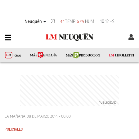
Neuquén
TEMP
HUM
10:12 HS
4°
57%
LA MAÑANA
08 DE MARZO 2014 - 00:00
POLICIALES