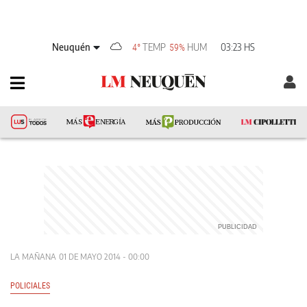
Neuquén
TEMP
HUM
03:23 HS
4°
59%
LA MAÑANA
01 DE MAYO 2014 - 00:00
POLICIALES