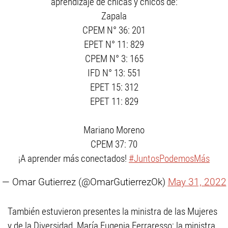
aprendizaje de chicas y chicos de:
Zapala
CPEM N° 36: 201
EPET N° 11: 829
CPEM N° 3: 165
IFD N° 13: 551
EPET 15: 312
EPET 11: 829
Mariano Moreno
CPEM 37: 70
¡A aprender más conectados!
#JuntosPodemosMás
— Omar Gutierrez (@OmarGutierrezOk)
May 31, 2022
También estuvieron presentes la ministra de las Mujeres
y de la Diversidad, María Eugenia Ferraresso; la ministra