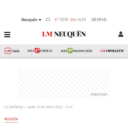
Neuquén
TEMP
HUM
08:09 HS
9°
56%
LA MAÑANA
Jardín
31 DE MAYO 2022 - 15:47
NEUQUÉN