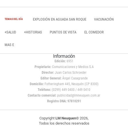
EXPLOSIÓN EN AGUADA SAN ROQUE
VACUNACIÓN
TEMAS DEL DÍA
+SALUD
+HISTORIAS
PUNTOS DE VISTA
EL COMEDOR
MAS E
Información
Edición:
6951
Propietario:
Comunicaciones y Medios S.A
Director:
Juan Carlos Schroeder
Editor General:
Ángel Casagrande
Domicilio:
Fotheringham 445, Neuquén (CP 8300)
Teléfono:
(0299) 449 0400 / 449 0410
Contacto comercial:
publicidad@lmneuquen.com.ar
Registro DNA: 97810291
Copyright
LM Neuquen
© 2026,
Todos los derechos reservados