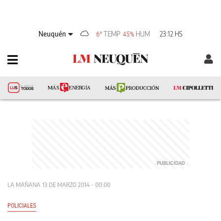
Neuquén
TEMP
HUM
23:12 HS
6°
45%
LA MAÑANA
13 DE MARZO 2014 - 00:00
POLICIALES