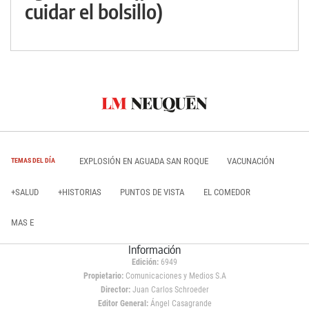
cuidar el bolsillo)
EXPLOSIÓN EN AGUADA SAN ROQUE
VACUNACIÓN
TEMAS DEL DÍA
+SALUD
+HISTORIAS
PUNTOS DE VISTA
EL COMEDOR
MAS E
Información
Edición:
6949
Propietario:
Comunicaciones y Medios S.A
Director:
Juan Carlos Schroeder
Editor General:
Ángel Casagrande