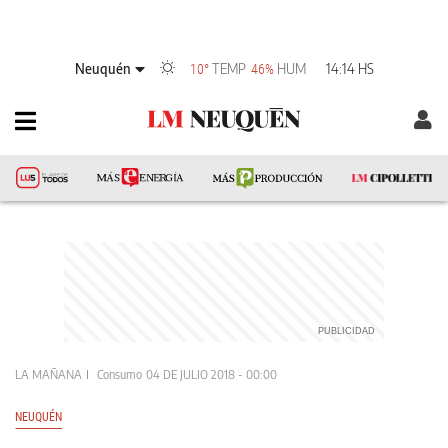
Neuquén
TEMP
HUM
14:14 HS
10°
46%
LA MAÑANA
Consumo
04 DE JULIO 2018 - 00:00
NEUQUÉN