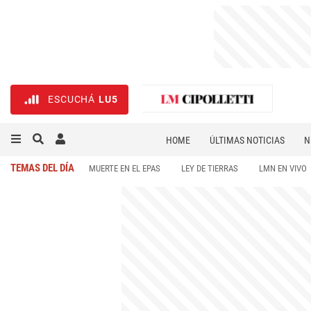
ESCUCHÁ
LU5
HOME
ÚLTIMAS NOTICIAS
N
NECROLÓGICAS
DEPORTES
TEMAS DEL DÍA
MUERTE EN EL EPAS
LEY DE TIERRAS
LMN EN VIVO