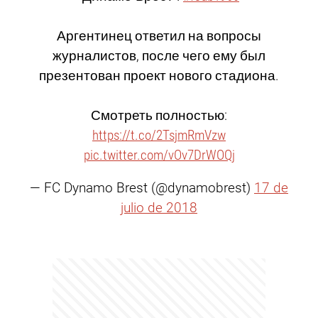
Аргентинец ответил на вопросы
журналистов, после чего ему был
презентован проект нового стадиона.
Смотреть полностью:
https://t.co/2TsjmRmVzw
pic.twitter.com/vOv7DrWOQj
— FC Dynamo Brest (@dynamobrest)
17 de
julio de 2018