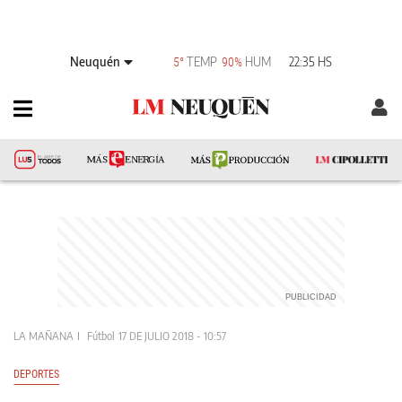
Neuquén
TEMP
HUM
22:35 HS
5°
90%
LA MAÑANA
Fútbol
17 DE JULIO 2018 - 10:57
DEPORTES