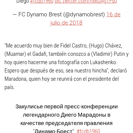
Diego
#fcdb1960
pic.twitter.com/hxkGAgTFs0
— FC Dynamo Brest (@dynamobrest)
16 de
julio de 2018
"Me acuerdo muy bien de Fidel Castro, (Hugo) Chávez,
(Muamar) el Gadafi, también conozco a (Vladimir) Putin y
hoy quiero hacerme una fotografía con Lukashenko.
Espero que después de eso, sea nuestro hincha", declaró
Maradona, quien hoy se reunirá con el presidente del
país.
Закулисье первой пресс-конференции
легендарного Диего Марадоны в
качестве председателя правления
"Динамо-Брест".
#fcdb1960