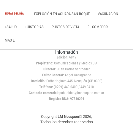
EXPLOSIÓN EN AGUADA SAN ROQUE
VACUNACIÓN
TEMAS DEL DÍA
+SALUD
+HISTORIAS
PUNTOS DE VISTA
EL COMEDOR
MAS E
Información
Edición:
6949
Propietario:
Comunicaciones y Medios S.A
Director:
Juan Carlos Schroeder
Editor General:
Ángel Casagrande
Domicilio:
Fotheringham 445, Neuquén (CP 8300)
Teléfono:
(0299) 449 0400 / 449 0410
Contacto comercial:
publicidad@lmneuquen.com.ar
Registro DNA: 97810291
Copyright
LM Neuquen
© 2026,
Todos los derechos reservados