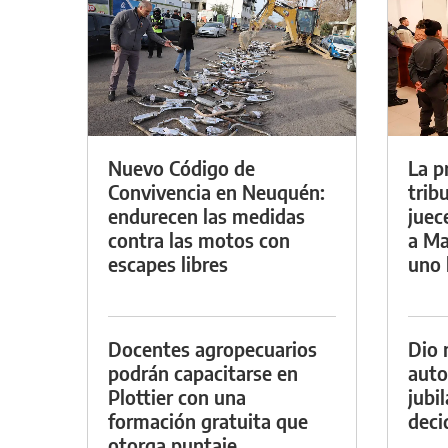
Nuevo Código de
La p
Convivencia en Neuquén:
trib
endurecen las medidas
juec
contra las motos con
a Ma
escapes libres
uno 
Docentes agropecuarios
Dio 
podrán capacitarse en
auto
Plottier con una
jubi
formación gratuita que
decid
otorga puntaje