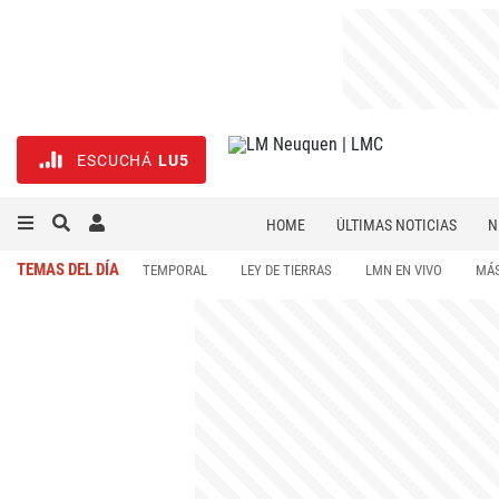
ESCUCHÁ
LU5
HOME
ÚLTIMAS NOTICIAS
N
NECROLÓGICAS
DEPORTES
TEMAS DEL DÍA
TEMPORAL
LEY DE TIERRAS
LMN EN VIVO
MÁS