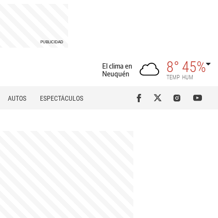
8°
45%
El clima en
Neuquén
TEMP
HUM
AUTOS
ESPECTÁCULOS