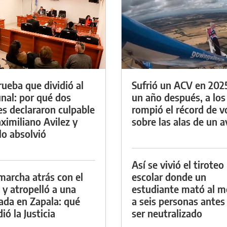
rueba que dividió al
Sufrió un ACV en 202
unal: por qué dos
un año después, a los
es declararon culpable
rompió el récord de v
ximiliano Avilez y
sobre las alas de un a
lo absolvió
Así se vivió el tiroteo
marcha atrás con el
escolar donde un
 y atropelló a una
estudiante mató al 
lada en Zapala: qué
a seis personas antes
ió la Justicia
ser neutralizado