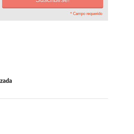
* Campo requerido
azada