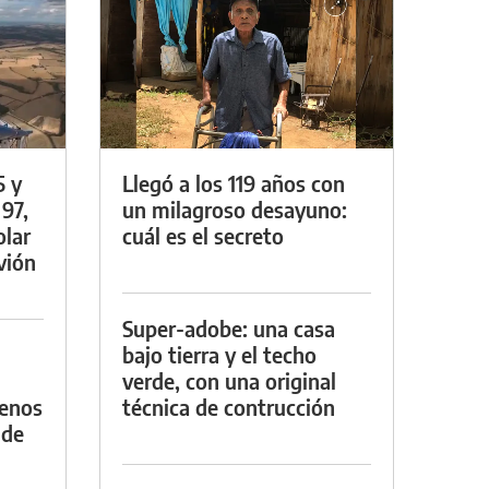
5 y
Llegó a los 119 años con
 97,
un milagroso desayuno:
olar
cuál es el secreto
vión
Super-adobe: una casa
bajo tierra y el techo
verde, con una original
menos
técnica de contrucción
 de