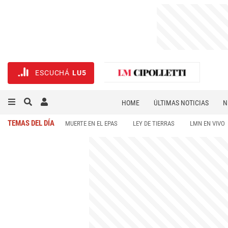
ESCUCHÁ
LU5
HOME
ÚLTIMAS NOTICIAS
N
NECROLÓGICAS
DEPORTES
TEMAS DEL DÍA
MUERTE EN EL EPAS
LEY DE TIERRAS
LMN EN VIVO