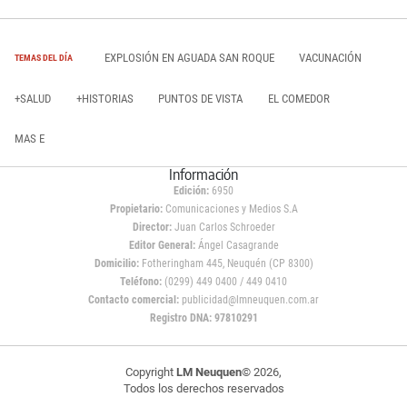
EXPLOSIÓN EN AGUADA SAN ROQUE
VACUNACIÓN
TEMAS DEL DÍA
+SALUD
+HISTORIAS
PUNTOS DE VISTA
EL COMEDOR
MAS E
Información
Edición:
6950
Propietario:
Comunicaciones y Medios S.A
Director:
Juan Carlos Schroeder
Editor General:
Ángel Casagrande
Domicilio:
Fotheringham 445, Neuquén (CP 8300)
Teléfono:
(0299) 449 0400 / 449 0410
Contacto comercial:
publicidad@lmneuquen.com.ar
Registro DNA: 97810291
Copyright
LM Neuquen
© 2026,
Todos los derechos reservados