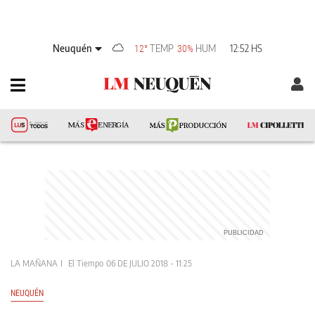
Neuquén
TEMP
HUM
12:52 HS
12°
30%
LA MAÑANA
El Tiempo
06 DE JULIO 2018 - 11:25
NEUQUÉN