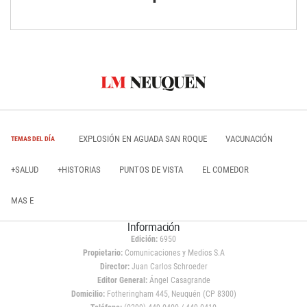
EXPLOSIÓN EN AGUADA SAN ROQUE
VACUNACIÓN
TEMAS DEL DÍA
+SALUD
+HISTORIAS
PUNTOS DE VISTA
EL COMEDOR
MAS E
Información
Edición:
6950
Propietario:
Comunicaciones y Medios S.A
Director:
Juan Carlos Schroeder
Editor General:
Ángel Casagrande
Domicilio:
Fotheringham 445, Neuquén (CP 8300)