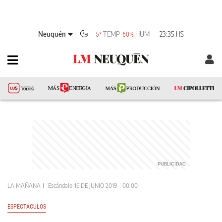
Neuquén
TEMP
HUM
23:35 HS
5°
60%
LA MAÑANA
Escándalo
16 DE JUNIO 2019 - 00:00
ESPECTÁCULOS