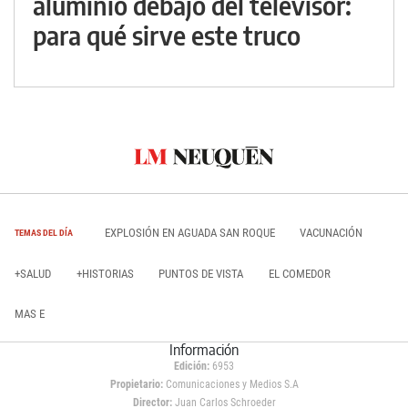
aluminio debajo del televisor:
para qué sirve este truco
EXPLOSIÓN EN AGUADA SAN ROQUE
VACUNACIÓN
TEMAS DEL DÍA
+SALUD
+HISTORIAS
PUNTOS DE VISTA
EL COMEDOR
MAS E
Información
Edición:
6953
Propietario:
Comunicaciones y Medios S.A
Director:
Juan Carlos Schroeder