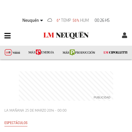
Neuquén
TEMP
HUM
00:26 HS
6°
56%
LA MAÑANA
25 DE MARZO 2014 - 00:00
ESPECTÁCULOS