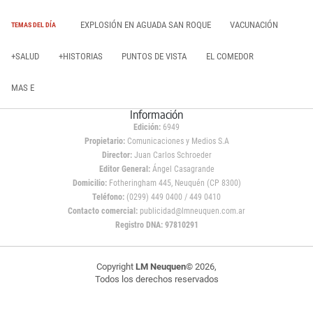
EXPLOSIÓN EN AGUADA SAN ROQUE
VACUNACIÓN
TEMAS DEL DÍA
+SALUD
+HISTORIAS
PUNTOS DE VISTA
EL COMEDOR
MAS E
Información
Edición:
6949
Propietario:
Comunicaciones y Medios S.A
Director:
Juan Carlos Schroeder
Editor General:
Ángel Casagrande
Domicilio:
Fotheringham 445, Neuquén (CP 8300)
Teléfono:
(0299) 449 0400 / 449 0410
Contacto comercial:
publicidad@lmneuquen.com.ar
Registro DNA: 97810291
Copyright
LM Neuquen
© 2026,
Todos los derechos reservados