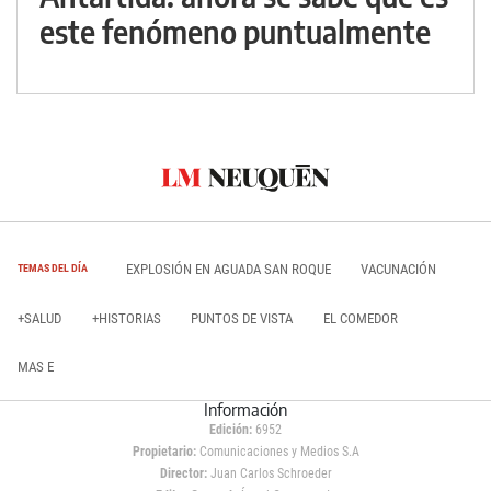
este fenómeno puntualmente
EXPLOSIÓN EN AGUADA SAN ROQUE
VACUNACIÓN
TEMAS DEL DÍA
+SALUD
+HISTORIAS
PUNTOS DE VISTA
EL COMEDOR
MAS E
Información
Edición:
6952
Propietario:
Comunicaciones y Medios S.A
Director:
Juan Carlos Schroeder