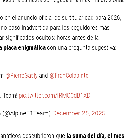
o en el anuncio oficial de su titularidad para 2026,
 no pasó inadvertida para los seguidores más
 significados ocultos: horas antes de la
a placa enigmática
con una pregunta sugestiva:
om
@PierreGasly
and
@FranColapinto
y, Team!
pic.twitter.com/IRMCCdB1XD
m (@AlpineF1Team)
December 25, 2025
fanáticos descubrieron que
la suma del día, el mes