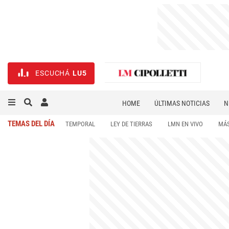
ESCUCHÁ
LU5
HOME
ÚLTIMAS NOTICIAS
N
NECROLÓGICAS
DEPORTES
TEMAS DEL DÍA
TEMPORAL
LEY DE TIERRAS
LMN EN VIVO
MÁS