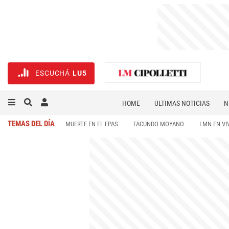
ESCUCHÁ
LU5
HOME
ÚLTIMAS NOTICIAS
N
NECROLÓGICAS
DEPORTES
TEMAS DEL DÍA
MUERTE EN EL EPAS
FACUNDO MOYANO
LMN EN VI