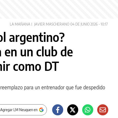
LA MAÑANA
JAVIER MASCHERANO
04 DE JUNIO 2026 - 10:17
ol argentino?
 en un club de
mir como DT
 reemplazo para un entrenador que fue despedido
 Agregar LM Neuquen en