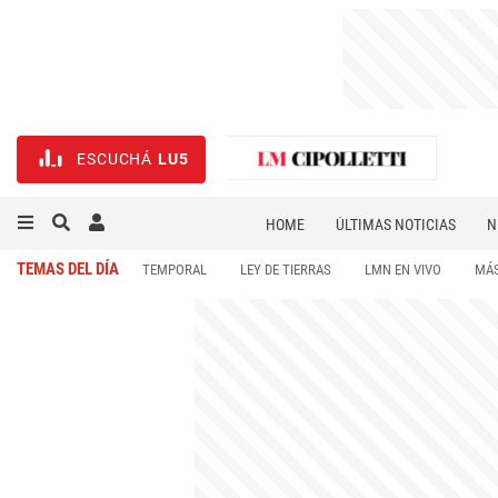
ESCUCHÁ
LU5
HOME
ÚLTIMAS NOTICIAS
N
NECROLÓGICAS
DEPORTES
TEMAS DEL DÍA
TEMPORAL
LEY DE TIERRAS
LMN EN VIVO
MÁS