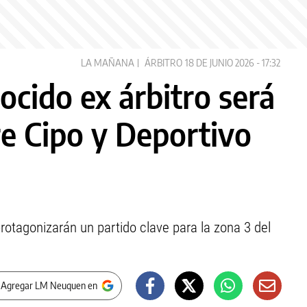
LA MAÑANA
ÁRBITRO
18 DE JUNIO 2026 - 17:32
nocido ex árbitro será
re Cipo y Deportivo
rotagonizarán un partido clave para la zona 3 del
 Agregar LM Neuquen en