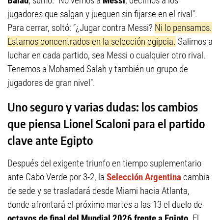
Balad
, sumó: “No vemos a
Messi
; decimos a los
jugadores que salgan y jueguen sin fijarse en el rival".
Para cerrar, soltó: “¿Jugar contra Messi?
Ni lo pensamos.
Estamos concentrados en la selección egipcia.
Salimos a
luchar en cada partido, sea Messi o cualquier otro rival.
Tenemos a Mohamed Salah y también un grupo de
jugadores de gran nivel”.
Uno seguro y varias dudas: los cambios
que piensa Lionel Scaloni para el partido
clave ante Egipto
Después del exigente triunfo en tiempo suplementario
ante Cabo Verde por 3-2, la
Selección Argentina
cambia
de sede y se trasladará desde Miami hacia Atlanta,
donde afrontará el próximo martes a las 13 el duelo de
octavos de final del Mundial 2026 frente a Egipto
. El