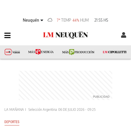
Neuquén
TEMP
HUM
21:55 HS
7°
44%
LA MAÑANA
Selección Argentina
06 DE JULIO 2026 - 09:25
DEPORTES