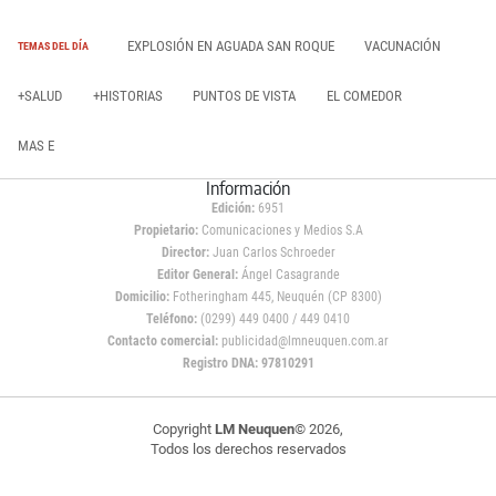
EXPLOSIÓN EN AGUADA SAN ROQUE
VACUNACIÓN
TEMAS DEL DÍA
+SALUD
+HISTORIAS
PUNTOS DE VISTA
EL COMEDOR
MAS E
Información
Edición:
6951
Propietario:
Comunicaciones y Medios S.A
Director:
Juan Carlos Schroeder
Editor General:
Ángel Casagrande
Domicilio:
Fotheringham 445, Neuquén (CP 8300)
Teléfono:
(0299) 449 0400 / 449 0410
Contacto comercial:
publicidad@lmneuquen.com.ar
Registro DNA: 97810291
Copyright
LM Neuquen
© 2026,
Todos los derechos reservados