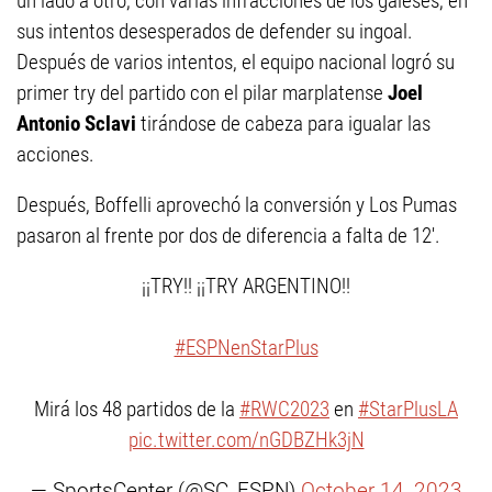
un lado a otro, con varias infracciones de los galeses, en
sus intentos desesperados de defender su ingoal.
Después de varios intentos, el equipo nacional logró su
primer try del partido con el pilar marplatense
Joel
Antonio Sclavi
tirándose de cabeza para igualar las
acciones.
Después, Boffelli aprovechó la conversión y Los Pumas
pasaron al frente por dos de diferencia a falta de 12'.
¡¡TRY!! ¡¡TRY ARGENTINO!!
#ESPNenStarPlus
Mirá los 48 partidos de la
#RWC2023
en
#StarPlusLA
pic.twitter.com/nGDBZHk3jN
— SportsCenter (@SC_ESPN)
October 14, 2023