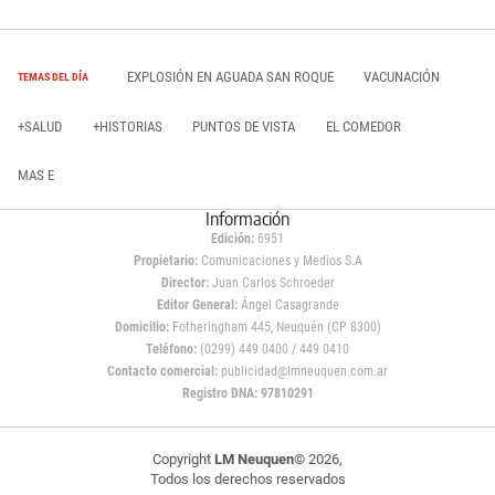
EXPLOSIÓN EN AGUADA SAN ROQUE
VACUNACIÓN
TEMAS DEL DÍA
+SALUD
+HISTORIAS
PUNTOS DE VISTA
EL COMEDOR
MAS E
Información
Edición:
6951
Propietario:
Comunicaciones y Medios S.A
Director:
Juan Carlos Schroeder
Editor General:
Ángel Casagrande
Domicilio:
Fotheringham 445, Neuquén (CP 8300)
Teléfono:
(0299) 449 0400 / 449 0410
Contacto comercial:
publicidad@lmneuquen.com.ar
Registro DNA: 97810291
Copyright
LM Neuquen
© 2026,
Todos los derechos reservados