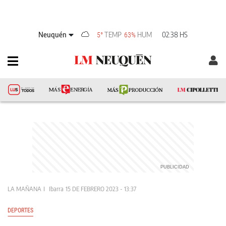
Neuquén
TEMP
HUM
02:38 HS
5°
63%
LA MAÑANA
Ibarra
15 DE FEBRERO 2023 - 13:37
DEPORTES