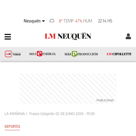
Neuquén
TEMP
HUM
22:14 HS
8°
47%
LA MAÑANA
Franco Colapinto
02 DE JUNIO 2026 - 19:00
DEPORTES