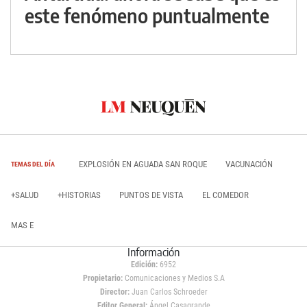
este fenómeno puntualmente
EXPLOSIÓN EN AGUADA SAN ROQUE
VACUNACIÓN
TEMAS DEL DÍA
+SALUD
+HISTORIAS
PUNTOS DE VISTA
EL COMEDOR
MAS E
Información
Edición:
6952
Propietario:
Comunicaciones y Medios S.A
Director:
Juan Carlos Schroeder
Editor General:
Ángel Casagrande