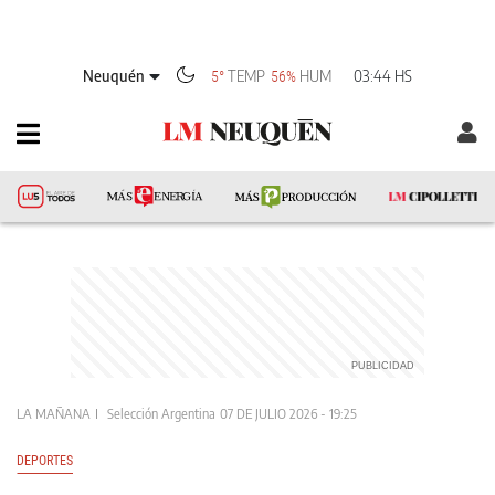
Neuquén
TEMP
HUM
03:44 HS
5°
56%
LA MAÑANA
Selección Argentina
07 DE JULIO 2026 - 19:25
DEPORTES