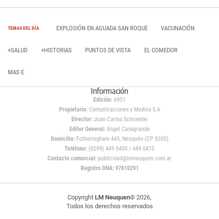
EXPLOSIÓN EN AGUADA SAN ROQUE
VACUNACIÓN
TEMAS DEL DÍA
+SALUD
+HISTORIAS
PUNTOS DE VISTA
EL COMEDOR
MAS E
Información
Edición:
6951
Propietario:
Comunicaciones y Medios S.A
Director:
Juan Carlos Schroeder
Editor General:
Ángel Casagrande
Domicilio:
Fotheringham 445, Neuquén (CP 8300)
Teléfono:
(0299) 449 0400 / 449 0410
Contacto comercial:
publicidad@lmneuquen.com.ar
Registro DNA: 97810291
Copyright
LM Neuquen
© 2026,
Todos los derechos reservados